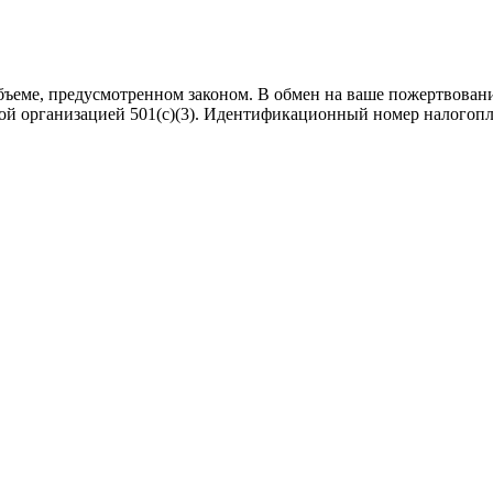
еме, предусмотренном законом. В обмен на ваше пожертвование т
ной организацией 501(c)(3). Идентификационный номер налогоп